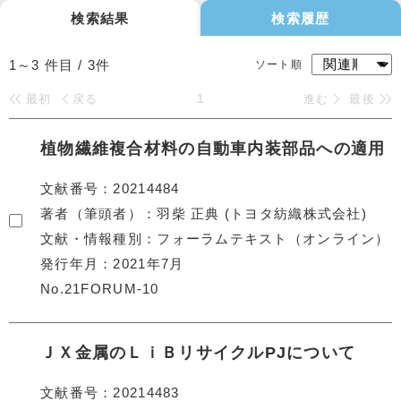
検索結果
検索履歴
1～3
件目 /
3
件
ソート順
最初
戻る
1
進む
最後
植物繊維複合材料の自動車内装部品への適用
文献番号
20214484
著者（筆頭者）
羽柴 正典 (トヨタ紡織株式会社)
文献・情報種別
フォーラムテキスト（オンライン）
発行年月
2021年7月
No.21FORUM-10
ＪＸ金属のＬｉＢリサイクルPJについて
文献番号
20214483