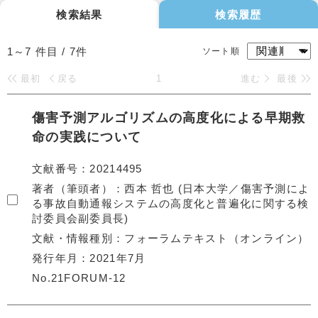
検索結果
検索履歴
1～7
件目 /
7
件
ソート順
最初
戻る
1
進む
最後
傷害予測アルゴリズムの高度化による早期救
命の実践について
文献番号
20214495
著者（筆頭者）
西本 哲也 (日本大学／傷害予測によ
る事故自動通報システムの高度化と普遍化に関する検
討委員会副委員長)
文献・情報種別
フォーラムテキスト（オンライン）
発行年月
2021年7月
No.21FORUM-12