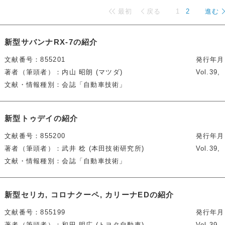
最初
戻る
1
2
進む
新型サバンナRX-7の紹介
文献番号
855201
発行年月
著者（筆頭者）
内山 昭朗 (マツダ)
Vol.39
文献・情報種別
会誌「自動車技術」
新型トゥデイの紹介
文献番号
855200
発行年月
著者（筆頭者）
武井 稔 (本田技術研究所)
Vol.39
文献・情報種別
会誌「自動車技術」
新型セリカ, コロナクーペ, カリーナEDの紹介
文献番号
855199
発行年月
著者（筆頭者）
和田 明広 (トヨタ自動車)
Vol.39