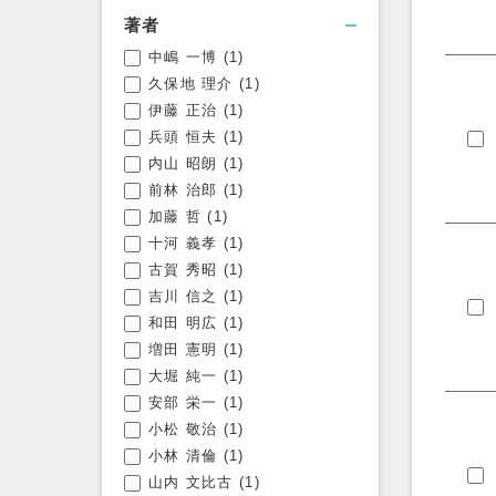
著者
中嶋 一博
(1)
フィルタを開く
久保地 理介
(1)
伊藤 正治
(1)
兵頭 恒夫
(1)
内山 昭朗
(1)
前林 治郎
(1)
加藤 哲
(1)
十河 義孝
(1)
古賀 秀昭
(1)
吉川 信之
(1)
和田 明広
(1)
増田 憲明
(1)
大堀 純一
(1)
安部 栄一
(1)
小松 敬治
(1)
小林 清倫
(1)
山内 文比古
(1)