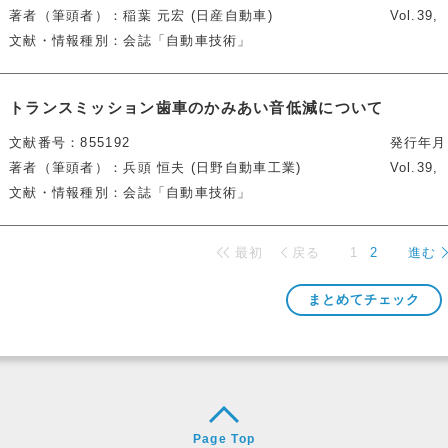
著者（筆頭者）
稲葉 元宏 (日産自動車)
Vol.39
文献・情報種別
会誌「自動車技術」
トランスミッション歯車のかみあい音低減について
文献番号
855192
発行年月
著者（筆頭者）
兵頭 恒夫 (日野自動車工業)
Vol.39
文献・情報種別
会誌「自動車技術」
最初
戻る
1
2
進む
Page Top