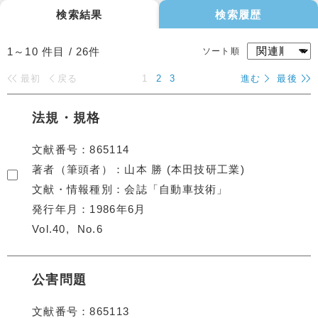
検索結果
検索履歴
1～10
件目 /
26
件
ソート順
最初
戻る
1
2
3
進む
最後
法規・規格
文献番号
865114
著者（筆頭者）
山本 勝 (本田技研工業)
文献・情報種別
会誌「自動車技術」
発行年月
1986年6月
Vol.40
No.6
公害問題
文献番号
865113