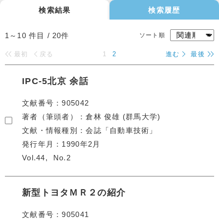
検索結果
検索履歴
1～10
件目 /
20
件
ソート順
最初
戻る
1
2
進む
最後
IPC-5北京 余話
文献番号
905042
著者（筆頭者）
倉林 俊雄 (群馬大学)
文献・情報種別
会誌「自動車技術」
発行年月
1990年2月
Vol.44
No.2
新型トヨタＭＲ２の紹介
文献番号
905041