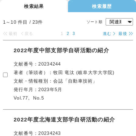
検索結果
検索履歴
1～10
件目 /
23
件
ソート順
最初
戻る
1
2
3
進む
最後
2022年度中部支部学自研活動の紹介
文献番号
20234244
著者（筆頭者）
牧田 竜汰 (岐阜大学大学院)
文献・情報種別
会誌「自動車技術」
発行年月
2023年5月
Vol.77
No.5
2022年度北海道支部学自研活動の紹介
文献番号
20234243