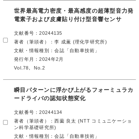
世界最高電力密度・最高感度の超薄型音力発
電素子および皮膚貼り付け型音響センサ
文献番号
20244135
著者（筆頭者）
李 成薫 (理化学研究所)
文献・情報種別
会誌「自動車技術」
発行年月
2024年2月
Vol.78
No.2
瞬目パターンに浮かび上がるフォーミュラカ
ードライバの認知状態変化
文献番号
20244134
著者（筆頭者）
西薗 良太 (NTT コミュニケーショ
ン科学基礎研究所)
文献・情報種別
会誌「自動車技術」