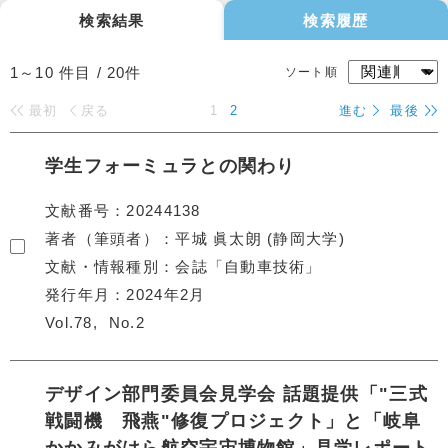
検索結果
検索履歴
1～10
件目 /
20
件
ソート順
最初
戻る
1
2
進む
最後
学生フォーミュラとの関わり
文献番号
20244138
著者（筆頭者）
平城 眞太朗 (静岡大学)
文献・情報種別
会誌「自動車技術」
発行年月
2024年2月
Vol.78
No.2
デザイン部門委員会見学会 話題提供「"三式
戦闘機 飛燕"修復プロジェクト」と「岐阜