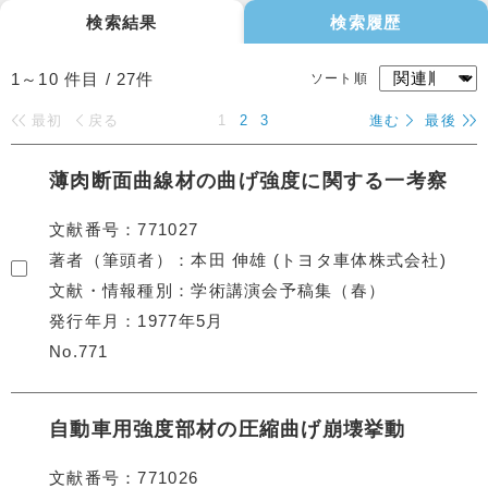
検索結果
検索履歴
1～10
件目 /
27
件
ソート順
最初
戻る
1
2
3
進む
最後
薄肉断面曲線材の曲げ強度に関する一考察
文献番号
771027
著者（筆頭者）
本田 伸雄 (トヨタ車体株式会社)
文献・情報種別
学術講演会予稿集（春）
発行年月
1977年5月
No.771
自動車用強度部材の圧縮曲げ崩壊挙動
文献番号
771026