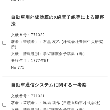
自動車用外板塗膜のX線電子線等による観察
法
文献番号
771022
著者（筆頭者）
石黒 友乙 (株式会社豊田中央研究
所)
文献・情報種別
学術講演会予稿集（春）
発行年月
1977年5月
No.771
自動車通信システムに関する一考察
文献番号
771021
著者（筆頭者）
馬場 耕作 (日産自動車株式会社)
文献・情報種別
学術講演会予稿集（春）