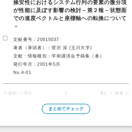
操安性におけるシステム行列の要素の微分項
が性能に及ぼす影響の検討－第２報－状態面
での速度ベクトルと座標軸への転換について
－
文献番号
20015037
著者（筆頭者）
菅沢 深 (玉川大学)
文献・情報種別
学術講演会予稿集（春）
発行年月
2001年5月
No.4-01
最初
戻る
1
進む
最後