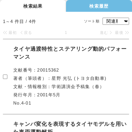
検索結果
検索履歴
1～4
件目 /
4
件
ソート順
最初
戻る
1
進む
最後
タイヤ過渡特性とステアリング動的パフォー
マンス
文献番号
20015362
著者（筆頭者）
星野 光弘 (トヨタ自動車)
文献・情報種別
学術講演会予稿集（春）
発行年月
2001年5月
No.4-01
キャンバ変化を表現するタイヤモデルを用い