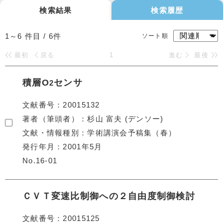
検索結果
検索履歴
1～6
件目 /
6
件
ソート順
最初
戻る
1
進む
最後
積層O
センサ
2
文献番号
20015132
著者（筆頭者）
杉山 富夫 (デンソー)
文献・情報種別
学術講演会予稿集（春）
発行年月
2001年5月
No.16-01
ＣＶＴ変速比制御への２自由度制御検討
文献番号
20015125