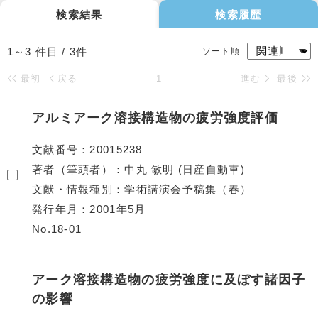
検索結果
検索履歴
1～3
件目 /
3
件
ソート順
最初
戻る
1
進む
最後
アルミアーク溶接構造物の疲労強度評価
文献番号
20015238
著者（筆頭者）
中丸 敏明 (日産自動車)
文献・情報種別
学術講演会予稿集（春）
発行年月
2001年5月
No.18-01
アーク溶接構造物の疲労強度に及ぼす諸因子
の影響