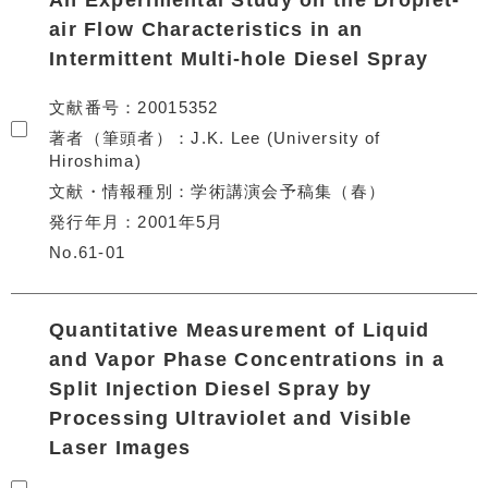
An Experimental Study on the Droplet-
air Flow Characteristics in an
Intermittent Multi-hole Diesel Spray
文献番号
20015352
著者（筆頭者）
J.K. Lee (University of
Hiroshima)
文献・情報種別
学術講演会予稿集（春）
発行年月
2001年5月
No.61-01
Quantitative Measurement of Liquid
and Vapor Phase Concentrations in a
Split Injection Diesel Spray by
Processing Ultraviolet and Visible
Laser Images