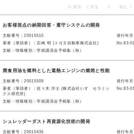
最初
戻る
1
進む
お客様視点の納期回答・遵守システムの開発
文献番号
20015515
発行年月
著者（筆頭者）
石崎 明 (トヨタ自動車株式会社)
No.83-0
文献・情報種別
学術講演会予稿集（秋）
廃食用油を燃料とした遮熱エンジンの燃焼と性能
文献番号
20015509
発行年月
著者（筆頭者）
佐々木 洋士 (株式会社いすゞセラミッ
No.83-0
クス研究所)
文献・情報種別
学術講演会予稿集（秋）
シュレッダーダスト再資源化技術の開発
文献番号
20015436
発行年月