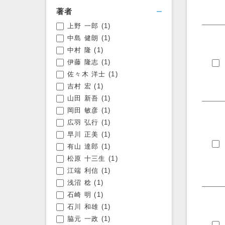
著者
上野 一郎
(1)
フィルタを開く
中島 健朗
(1)
中村 隆
(1)
伊藤 隆志
(1)
佐々木 洋士
(1)
吉村 宏
(1)
山田 新吾
(1)
岡田 敏彦
(1)
広羽 弘行
(1)
早川 正美
(1)
有山 達郎
(1)
松原 十三生
(1)
江端 利信
(1)
浅沼 稔
(1)
石崎 明
(1)
石川 和雄
(1)
脇元 一政
(1)