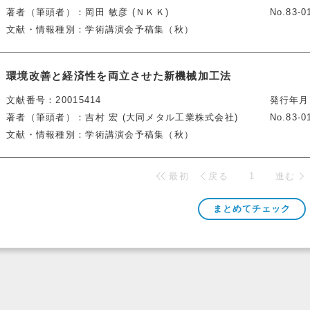
著者（筆頭者）
岡田 敏彦 (ＮＫＫ)
No.83-0
文献・情報種別
学術講演会予稿集（秋）
環境改善と経済性を両立させた新機械加工法
文献番号
20015414
発行年月
著者（筆頭者）
吉村 宏 (大同メタル工業株式会社)
No.83-0
文献・情報種別
学術講演会予稿集（秋）
最初
戻る
1
進む