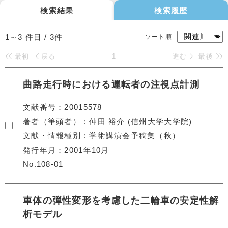
検索結果
検索履歴
1～3
件目 /
3
件
ソート順
最初
戻る
1
進む
最後
曲路走行時における運転者の注視点計測
文献番号
20015578
著者（筆頭者）
仲田 裕介 (信州大学大学院)
文献・情報種別
学術講演会予稿集（秋）
発行年月
2001年10月
No.108-01
車体の弾性変形を考慮した二輪車の安定性解
析モデル