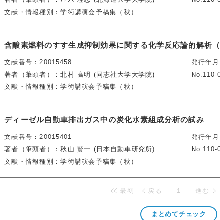
文献・情報種別
学術講演会予稿集（秋）
含酸素燃料のすす生成抑制効果に関する化学反応論的解析（
文献番号
20015458
発行年月
著者（筆頭者）
北村 高明 (同志社大学大学院)
No.110-
文献・情報種別
学術講演会予稿集（秋）
ディーゼル自動車排出ガス中の炭化水素組成分析の試み
文献番号
20015401
発行年月
著者（筆頭者）
秋山 賢一 (日本自動車研究所)
No.110-
文献・情報種別
学術講演会予稿集（秋）
最初
戻る
1
進む