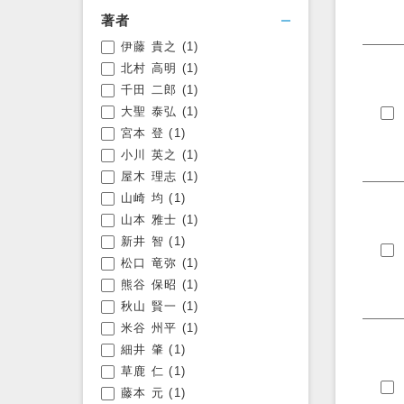
著者
伊藤 貴之
(1)
フィルタを開く
北村 高明
(1)
千田 二郎
(1)
大聖 泰弘
(1)
宮本 登
(1)
小川 英之
(1)
屋木 理志
(1)
山崎 均
(1)
山本 雅士
(1)
新井 智
(1)
松口 竜弥
(1)
熊谷 保昭
(1)
秋山 賢一
(1)
米谷 州平
(1)
細井 肇
(1)
草鹿 仁
(1)
藤本 元
(1)