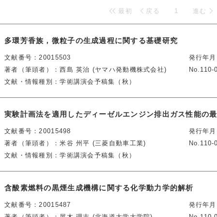
最初
戻る
1
進む
多環芳香族，微粒子の生成過程に関する基礎研究
文献番号
20015503
発行年月
著者（筆頭者）
西島 英治 (ヤマハ発動機株式会社)
No.110-
文献・情報種別
学術講演会予稿集（秋）
実験計画法を適用したディーゼルエンジン排出ガス性能の
文献番号
20015498
発行年月
著者（筆頭者）
米谷 州平 (三菱自動車工業)
No.110-
文献・情報種別
学術講演会予稿集（秋）
含酸素燃料の黒煙生成機構に関する化学動力学的解析
文献番号
20015487
発行年月
著者（筆頭者）
屋木 理志 (北海道大学大学院)
No.110-