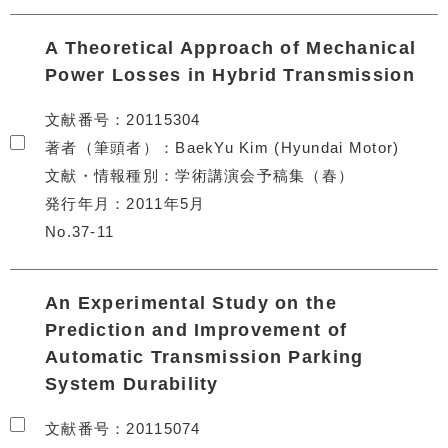
A Theoretical Approach of Mechanical
Power Losses in Hybrid Transmission
文献番号
20115304
著者（筆頭者）
BaekYu Kim (Hyundai Motor)
文献・情報種別
学術講演会予稿集（春）
発行年月
2011年5月
No.37-11
An Experimental Study on the
Prediction and Improvement of
Automatic Transmission Parking
System Durability
文献番号
20115074