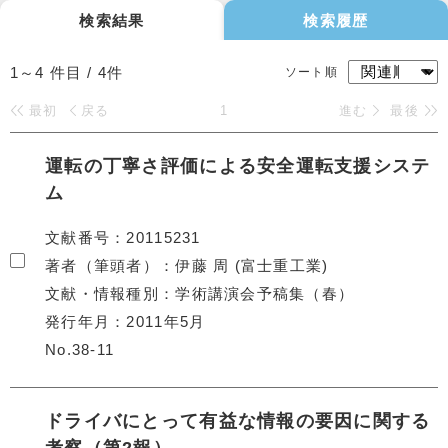
検索結果
検索履歴
1～4
件目 /
4
件
ソート順
最初
戻る
1
進む
最後
運転の丁寧さ評価による安全運転支援システ
ム
文献番号
20115231
著者（筆頭者）
伊藤 周 (富士重工業)
文献・情報種別
学術講演会予稿集（春）
発行年月
2011年5月
No.38-11
ドライバにとって有益な情報の要因に関する