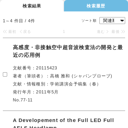
検索結果
検索履歴
1～4
件目 /
4
件
ソート順
最初
戻る
1
進む
最後
高感度・非接触空中超音波検査法の開発と最
近の応用例
文献番号
20115423
著者（筆頭者）
高橋 雅和 (シャパンプローブ)
文献・情報種別
学術講演会予稿集（春）
発行年月
2011年5月
No.77-11
A Developement of the Full LED Full