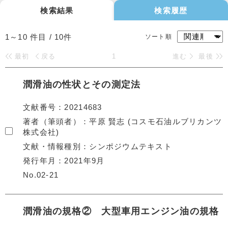
検索結果
検索履歴
1～10
件目 /
10
件
ソート順
最初
戻る
1
進む
最後
潤滑油の性状とその測定法
文献番号
20214683
著者（筆頭者）
平原 賢志 (コスモ石油ルブリカンツ
株式会社)
文献・情報種別
シンポジウムテキスト
発行年月
2021年9月
No.02-21
潤滑油の規格② 大型車用エンジン油の規格