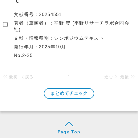
て
文献番号
20254551
著者（筆頭者）
平野 豊 (平野リサーチラボ合同会
社)
文献・情報種別
シンポジウムテキスト
発行年月
2025年10月
No.2-25
最初
戻る
1
進む
最後
Page Top