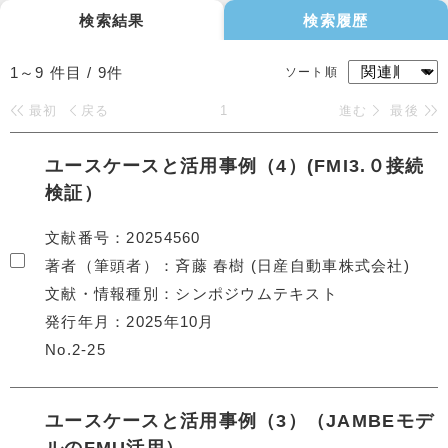
検索結果
検索履歴
1～9
件目 /
9
件
ソート順
最初
戻る
1
進む
最後
ユースケースと活用事例（4）(FMI3.０接続
検証）
文献番号
20254560
著者（筆頭者）
斉藤 春樹 (日産自動車株式会社)
文献・情報種別
シンポジウムテキスト
発行年月
2025年10月
No.2-25
ユースケースと活用事例（3）（JAMBEモデ