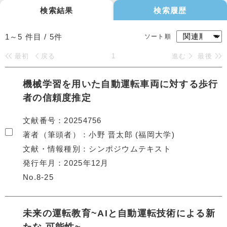
検索結果
検索履歴
1～5
件目 /
5
件
ソート順
最初
戻る
1
進む
最後
機械学習を用いた自動運転車両に対する歩行
者の信頼度推定
文献番号
20254756
著者（筆頭者）
小野 晋太郎 (福岡大学)
文献・情報種別
シンポジウムテキスト
発行年月
2025年12月
No.8-25
未来の運転教育~AIと自動運転技術による新