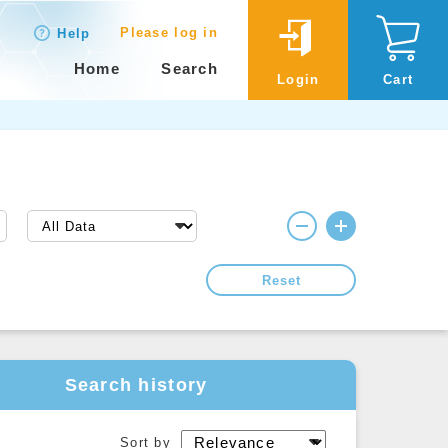
Please log in
Help
Home
Search
Login
Cart
Reset
Search history
Sort by