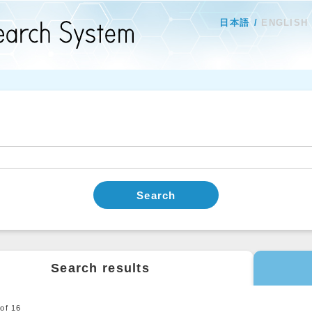
日本語
ENGLISH
Search
Search results
0
of
16