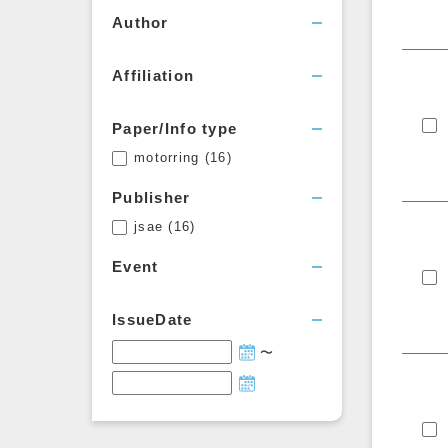
Author
Open filters
Affiliation
Paper/Info type
motorring
(16)
Publisher
jsae
(16)
Event
IssueDate
〜