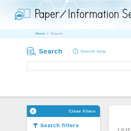
Home
Search
Search
Search help
Close filters
Search filters
1 to 1