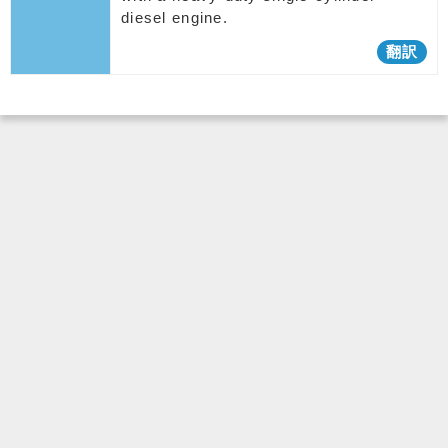
diesel engine.
翻訳