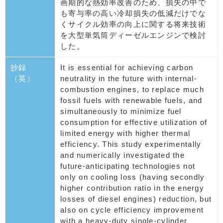
画期的な熱効率改善のため、損失の中で
も寄与率の高い冷却損失の低減だけでな
くサイクル効率の向上に関する将来技術
を大型単気筒ディーゼルエンジンで検討
した。
抄録
It is essential for achieving carbon
（英）
neutrality in the future with internal-
combustion engines, to replace much
fossil fuels with renewable fuels, and
simultaneously to minimize fuel
consumption for effective utilization of
limited energy with higher thermal
efficiency. This study experimentally
and numerically investigated the
future-anticipating technologies not
only on cooling loss (having secondly
higher contribution ratio in the energy
losses of diesel engines) reduction, but
also on cycle efficiency improvement
with a heavy-duty single-cylinder