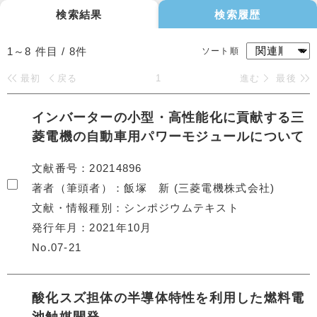
検索結果
検索履歴
1～8
件目 /
8
件
ソート順
最初
戻る
1
進む
最後
インバーターの⼩型・⾼性能化に貢献する三
菱電機の⾃動⾞⽤パワーモジュールについて
文献番号
20214896
著者（筆頭者）
飯塚 新 (三菱電機株式会社)
文献・情報種別
シンポジウムテキスト
発行年月
2021年10月
No.07-21
酸化スズ担体の半導体特性を利用した燃料電