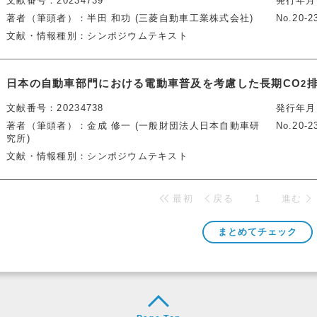
文献番号
20234739
発行年月
著者（筆頭者）
半田 和功 (三菱自動車工業株式会社)
No.20-2
文献・情報種別
シンポジウムテキスト
日本の自動車部門における電動車普及を考慮した長期CO
2
文献番号
20234738
発行年月
著者（筆頭者）
金成 修一 (一般財団法人日本自動車研
No.20-2
究所)
文献・情報種別
シンポジウムテキスト
最初
戻る
1
進む