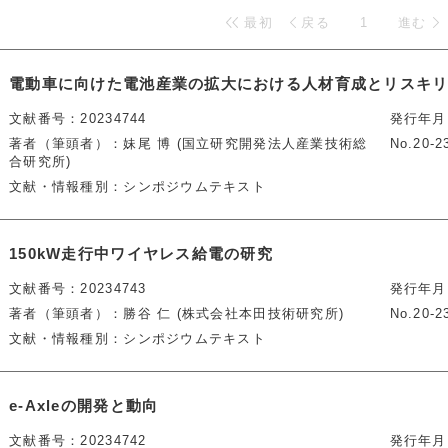
最初
戻る
1
進む
電動車に向けた電池産業の拡大における人材育成とリスキ
文献番号
20234744
発行年月
著者（筆頭者）
妹尾 博 (国立研究開発法人産業技術総
No.20-2
合研究所)
文献・情報種別
シンポジウムテキスト
150kW走行中ワイヤレス給電の研究
文献番号
20234743
発行年月
著者（筆頭者）
勝谷 仁 (株式会社本田技術研究所)
No.20-2
文献・情報種別
シンポジウムテキスト
e-Axleの開発と動向
文献番号
20234742
発行年月