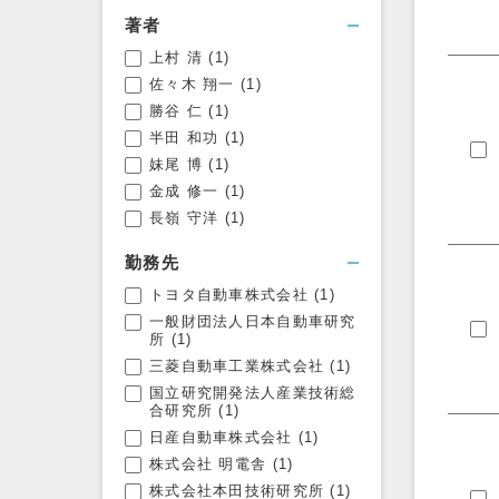
著者
上村 清
(1)
フィルタを開く
佐々木 翔一
(1)
勝谷 仁
(1)
半田 和功
(1)
妹尾 博
(1)
金成 修一
(1)
長嶺 守洋
(1)
勤務先
トヨタ自動車株式会社
(1)
一般財団法人日本自動車研究
所
(1)
三菱自動車工業株式会社
(1)
国立研究開発法人産業技術総
合研究所
(1)
日産自動車株式会社
(1)
株式会社 明電舎
(1)
株式会社本田技術研究所
(1)