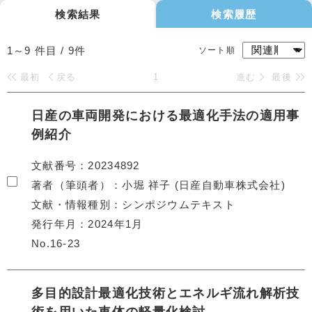
検索結果
検索履歴
1～9
件目 /
9
件
ソート順
最初
戻る
1
進む
最後
日産の車両開発における最適化手法の適用事
例紹介
文献番号
20234892
著者（筆頭者）
小堀 祥子 (日産自動車株式会社)
文献・情報種別
シンポジウムテキスト
発行年月
2024年1月
No.16-23
多目的設計最適化技術とエネルギ流れ解析技