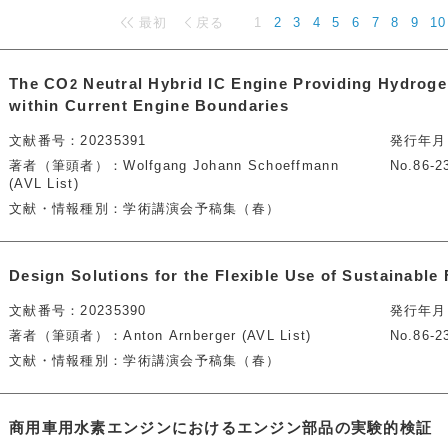
最初
戻る
1
2
3
4
5
6
7
8
9
10
The CO
Neutral Hybrid IC Engine Providing Hydrogen
2
within Current Engine Boundaries
文献番号
20235391
発行年月
著者（筆頭者）
Wolfgang Johann Schoeffmann
No.86-2
(AVL List)
文献・情報種別
学術講演会予稿集（春）
Design Solutions for the Flexible Use of Sustainable
文献番号
20235390
発行年月
著者（筆頭者）
Anton Arnberger (AVL List)
No.86-2
文献・情報種別
学術講演会予稿集（春）
商用車用水素エンジンにおけるエンジン部品の実験的検証