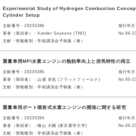
Experimental Study of Hydrogen Combustion Concept
Cylinder Setup
文献番号
20235386
発行年月
著者（筆頭者）
Xander Seykens (TNO)
No.86-2
文献・情報種別
学術講演会予稿集（春）
重量車用MPI水素エンジンの熱効率向上と排気特性の両立
文献番号
20235385
発行年月
著者（筆頭者）
山浦 卓也 (フラットフィールド)
No.85-2
文献・情報種別
学術講演会予稿集（春）
重量車用ポート噴射式水素エンジンの開発に関する研究
文献番号
20235384
発行年月
著者（筆頭者）
檜山 大輔 (東京都市大学)
No.85-2
文献・情報種別
学術講演会予稿集（春）