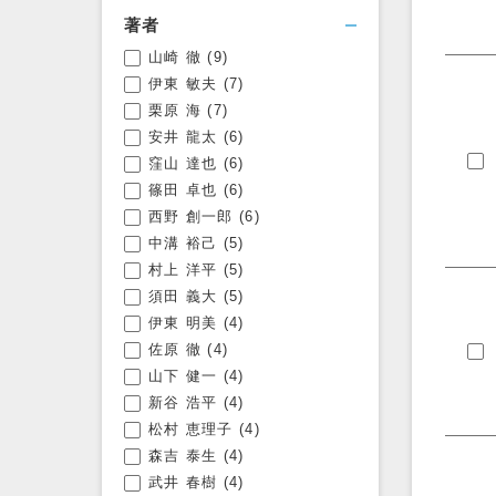
著者
山崎 徹
(9)
フィルタを開く
伊東 敏夫
(7)
栗原 海
(7)
安井 龍太
(6)
窪山 達也
(6)
篠田 卓也
(6)
西野 創一郎
(6)
中溝 裕己
(5)
村上 洋平
(5)
須田 義大
(5)
伊東 明美
(4)
佐原 徹
(4)
山下 健一
(4)
新谷 浩平
(4)
松村 恵理子
(4)
森吉 泰生
(4)
武井 春樹
(4)