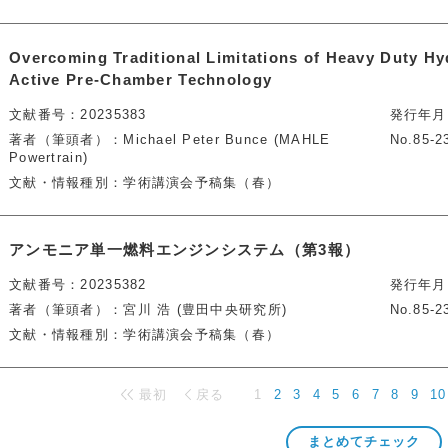
Overcoming Traditional Limitations of Heavy Duty H
Active Pre-Chamber Technology
文献番号
20235383
発行年月
著者（筆頭者）
Michael Peter Bunce (MAHLE
No.85-2
Powertrain)
文献・情報種別
学術講演会予稿集（春）
アンモニア単一燃料エンジンシステム（第3報）
文献番号
20235382
発行年月
著者（筆頭者）
宮川 浩 (豊田中央研究所)
No.85-2
文献・情報種別
学術講演会予稿集（春）
最初
戻る
1
2
3
4
5
6
7
8
9
10